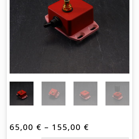
Price
65,00
€
–
155,00
€
range: