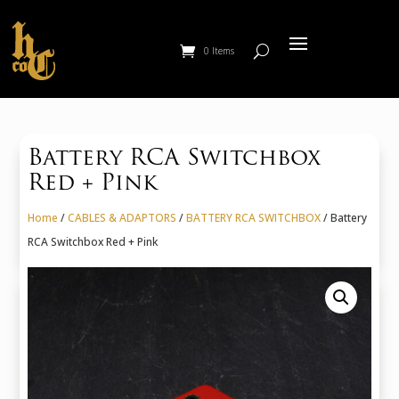
0 Items
Battery RCA Switchbox
Red + Pink
Home
/
CABLES & ADAPTORS
/
BATTERY RCA SWITCHBOX
/ Battery
RCA Switchbox Red + Pink