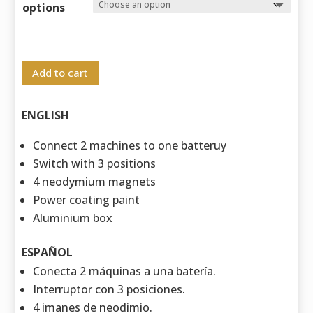
65,00 €
options
through
155,00 €
Add to cart
ENGLISH
Connect 2 machines to one batteruy
Switch with 3 positions
4 neodymium magnets
Power coating paint
Aluminium box
ESPAÑOL
Conecta 2 máquinas a una batería.
Interruptor con 3 posiciones.
4 imanes de neodimio.