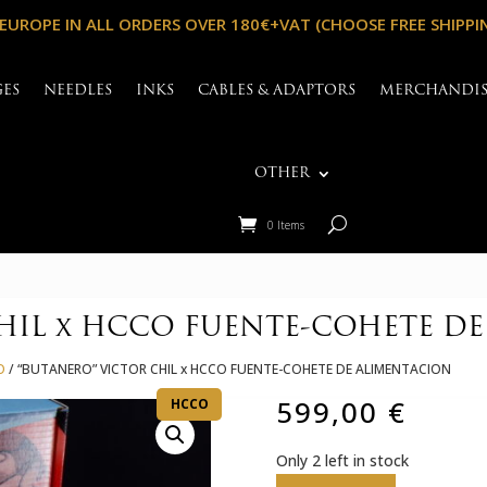
 EUROPE IN ALL ORDERS OVER 180€+VAT (CHOOSE FREE SHIPPI
GES
NEEDLES
INKS
CABLES & ADAPTORS
MERCHANDI
OTHER
0 Items
CHIL x HCCO FUENTE-COHETE D
O
/ “BUTANERO” VICTOR CHIL x HCCO FUENTE-COHETE DE ALIMENTACION
599,00
€
HCCO
Only 2 left in stock