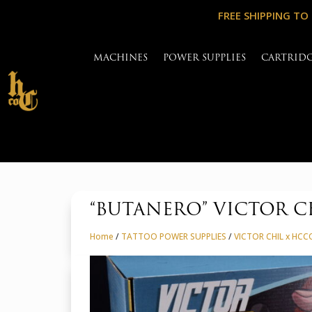
FREE SHIPPING TO
MACHINES
POWER SUPPLIES
CARTRID
“BUTANERO” VICTOR 
Home
/
TATTOO POWER SUPPLIES
/
VICTOR CHIL x HCC