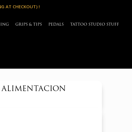
NG AT CHECKOUT) !
SING
GRIPS & TIPS
PEDALS
TATTOO STUDIO STUFF
E ALIMENTACION