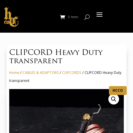
0 Items
CLIPCORD Heavy Duty
transparent
Home
/
CABLES & ADAPTORS
/
CLIPCORDS
/ CLIPCORD Heavy Duty
transparent
HCCO