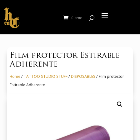
0 Items
Film protector Estirable
Adherente
Home
/
TATTOO STUDIO STUFF
/
DISPOSABLES
/ Film protector
Estirable Adherente