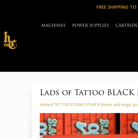
FREE SHIPPING TO
MACHINES
POWER SUPPLIES
CARTRID
Lads of Tattoo BLACK
Home
/
TATTOO STUDIO STUFF
/
Gloves and magic gr