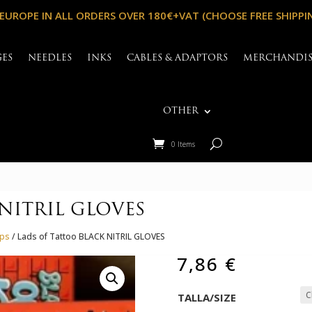
 EUROPE IN ALL ORDERS OVER 180€+VAT (CHOOSE FREE SHIPPI
GES
NEEDLES
INKS
CABLES & ADAPTORS
MERCHANDI
OTHER
0 Items
 NITRIL GLOVES
ips
/ Lads of Tattoo BLACK NITRIL GLOVES
7,86
€
TALLA/SIZE