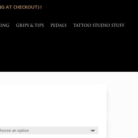
NG AT CHECKOUT) !
SING
GRIPS & TIPS
PEDALS
TATTOO STUDIO STUFF