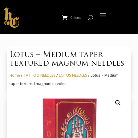
0 Items
Lotus – Medium taper
textured magnum needles
Home
/
TATTOO NEEDLES
/
LOTUS NEEDLES
/ Lotus – Medium
taper textured magnum needles