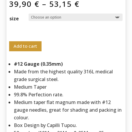
Price
39,90
€
–
53,15
€
range:
39,90 €
size
through
53,15 €
Add to cart
#12 Gauge (0.35mm)
Made from the highest quality 316L medical
grade surgical steel.
Medium Taper
99.8% Perfection rate.
Medium taper flat magnum made with #12
gauge needles, great for shading and packing in
colour.
Box Design by Capilli Tupou.