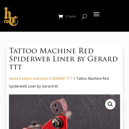
0 Items
Tattoo Machine Red
Spiderweb Liner by Gerard
ttt
Home
/
tattoo machines
/
GERARD TTT
/ Tattoo Machine Red
Spiderweb Liner by Gerard ttt