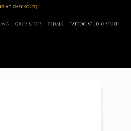
NG AT CHECKOUT) !
SING
GRIPS & TIPS
PEDALS
TATTOO STUDIO STUFF