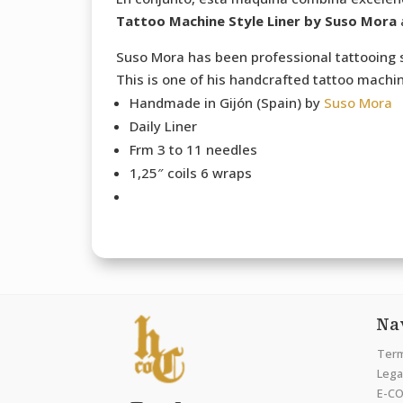
Tattoo Machine Style Liner by Suso Mora
a
Suso Mora has been professional tattooing 
This is one of his handcrafted tattoo machin
Handmade in Gijón (Spain) by
Suso Mora
Daily Liner
Frm 3 to 11 needles
1,25″ coils 6 wraps
Na
Term
Legal
E-CO