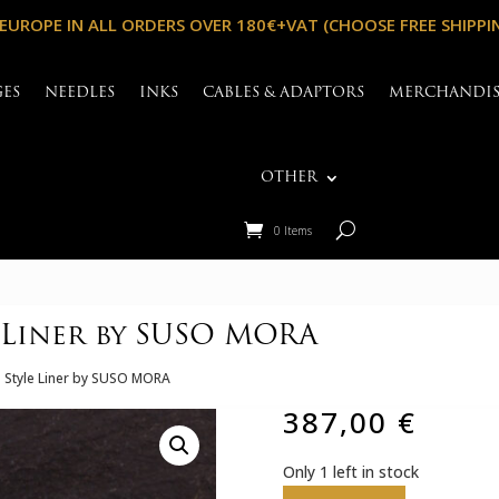
 EUROPE IN ALL ORDERS OVER 180€+VAT (CHOOSE FREE SHIPPI
GES
NEEDLES
INKS
CABLES & ADAPTORS
MERCHANDI
OTHER
0 Items
 Liner by SUSO MORA
 Style Liner by SUSO MORA
387,00
€
Only 1 left in stock