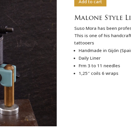
Add to cart
Malone Style L
Suso Mora has been profes
This is one of his handcra
tattooers
Handmade in Gijón (Spai
Daily Liner
Frm 3 to 11 needles
1,25″ coils 6 wraps