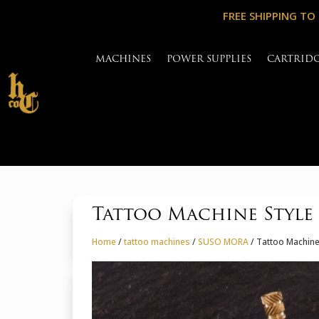
FREE SHIPPING TO
MACHINES
POWER SUPPLIES
CARTRID
Tattoo Machine Style
Home
/
tattoo machines
/
SUSO MORA
/ Tattoo Machine