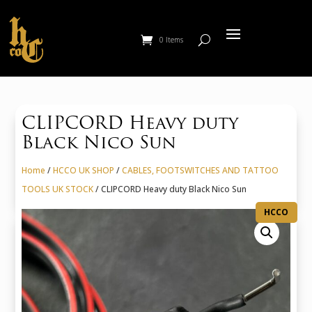
0 Items
CLIPCORD Heavy duty
Black Nico Sun
Home
/
HCCO UK SHOP
/
CABLES, FOOTSWITCHES AND TATTOO
TOOLS UK STOCK
/ CLIPCORD Heavy duty Black Nico Sun
HCCO