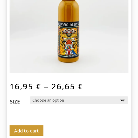
Price
16,95
€
–
26,65
€
range:
16,95 €
SIZE
through
26,65 €
Add to cart