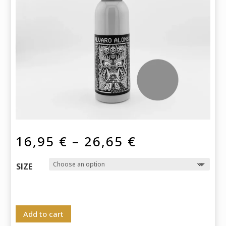
Price
16,95
€
–
26,65
€
range:
16,95 €
SIZE
through
26,65 €
Add to cart