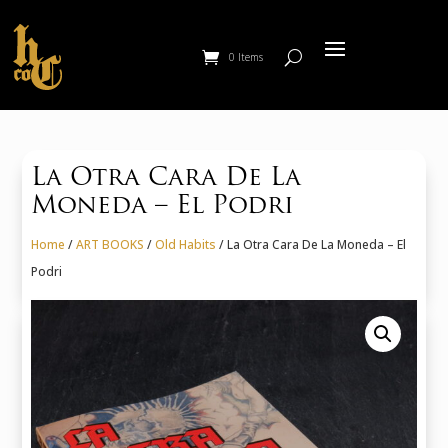
0 Items
La Otra Cara De La
Moneda – El Podri
Home
/
ART BOOKS
/
Old Habits
/ La Otra Cara De La Moneda – El
Podri